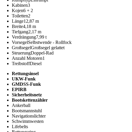
Kabinen
3
Kojen
6 + 2
Toiletten
2
Länge
12,87 m
Breite
4,18 m
Tiefgang
2,17 m
Verdrängung
7,99 t
Vorsegel
Selbstwende - Rollfock
Großsegel
Großsegel gelattet
Steuerung
Doppel-Rad
Anzahl Motoren
1
Treibstoff
Diesel
Rettungsinsel
UKW-Funk
GMDSS-Funk
EPIRB
Sicherheitsnetz
Bootskettenzähler
Ankerball
Bootsmannstuhl
Navigationslichter
Schwimmwesten
Lifebelts
Rettungsring