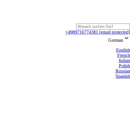
+4989716774381
[email protected]
keyboard_arrow_down
German
English
French
Italian
Polish
Russian
Spanish