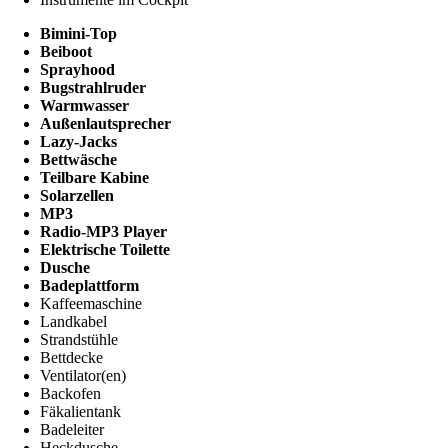
Bimini-Top
Beiboot
Sprayhood
Bugstrahlruder
Warmwasser
Außenlautsprecher
Lazy-Jacks
Bettwäsche
Teilbare Kabine
Solarzellen
MP3
Radio-MP3 Player
Elektrische Toilette
Dusche
Badeplattform
Kaffeemaschine
Landkabel
Strandstühle
Bettdecke
Ventilator(en)
Backofen
Fäkalientank
Badeleiter
Heckdusche