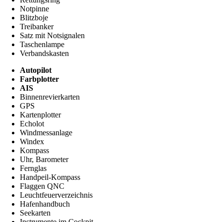
Notpinne
Blitzboje
Treibanker
Satz mit Notsignalen
Taschenlampe
Verbandskasten
Autopilot
Farbplotter
AIS
Binnenrevierkarten
GPS
Kartenplotter
Echolot
Windmessanlage
Windex
Kompass
Uhr, Barometer
Fernglas
Handpeil-Kompass
Flaggen QNC
Leuchtfeuerverzeichnis
Hafenhandbuch
Seekarten
Instrumente im Cockpit