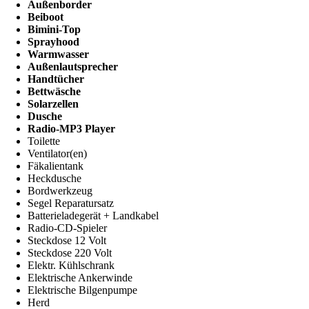
Außenborder
Beiboot
Bimini-Top
Sprayhood
Warmwasser
Außenlautsprecher
Handtücher
Bettwäsche
Solarzellen
Dusche
Radio-MP3 Player
Toilette
Ventilator(en)
Fäkalientank
Heckdusche
Bordwerkzeug
Segel Reparatursatz
Batterieladegerät + Landkabel
Radio-CD-Spieler
Steckdose 12 Volt
Steckdose 220 Volt
Elektr. Kühlschrank
Elektrische Ankerwinde
Elektrische Bilgenpumpe
Herd