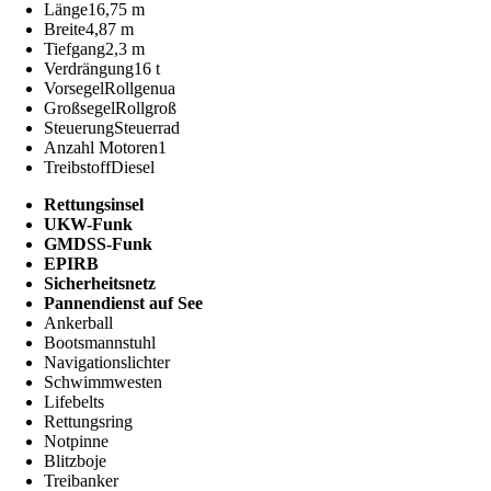
Länge
16,75 m
Breite
4,87 m
Tiefgang
2,3 m
Verdrängung
16 t
Vorsegel
Rollgenua
Großsegel
Rollgroß
Steuerung
Steuerrad
Anzahl Motoren
1
Treibstoff
Diesel
Rettungsinsel
UKW-Funk
GMDSS-Funk
EPIRB
Sicherheitsnetz
Pannendienst auf See
Ankerball
Bootsmannstuhl
Navigationslichter
Schwimmwesten
Lifebelts
Rettungsring
Notpinne
Blitzboje
Treibanker