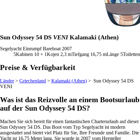
Sun Odyssey 54 DS
VENI
Kalamaki (Athen)
Segelyacht
Einrumpf
Bareboat
2007
5
Kabinen
10 + 1
Kojen
2,3
m
Tiefgang
16,75 m
Länge
5
Toiletten
Preise & Verfügbarkeit
Länder
>
Griechenland
>
Kalamaki (Athen)
> Sun Odyssey 54 DS
VENI
Was ist das Reizvolle an einem Bootsurlaub
auf der Sun Odyssey 54 DS?
Machen Sie sich bereit für einen fantastischen Charterurlaub auf dieser
Sun Odyssey 54 DS. Das Boot vom Typ Segelyacht ist modern
ausgestattet und bietet viel Platz für Sie, Ihre Freunde und Familie. Die
Yacht ist 16,75 Meter lang. Sie wurde in 2007 vom Hersteller