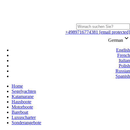
+4989716774381
[email protected]
keyboard_arrow_down
German
English
French
Italian
Polish
Russian
Spanish
Home
Segelyachten
Katamarane
Hausboote
Motorboote
Bareboat
Luxuscharter
Sonderangebote