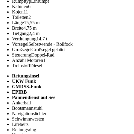
Rumpftyp
Einrumpf
Kabinen
6
Kojen
11
Toiletten
2
Länge
15,55 m
Breite
4,75 m
Tiefgang
2,4 m
Verdrängung
14,7 t
Vorsegel
Selbstwende - Rollfock
Großsegel
Großsegel gelattet
Steuerung
Doppel-Rad
Anzahl Motoren
1
Treibstoff
Diesel
Rettungsinsel
UKW-Funk
GMDSS-Funk
EPIRB
Pannendienst auf See
Ankerball
Bootsmannstuhl
Navigationslichter
Schwimmwesten
Lifebelts
Rettungsring