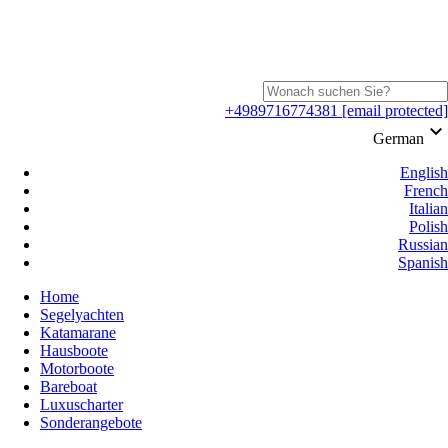
+4989716774381
[email protected]
keyboard_arrow_down
German
English
French
Italian
Polish
Russian
Spanish
Home
Segelyachten
Katamarane
Hausboote
Motorboote
Bareboat
Luxuscharter
Sonderangebote