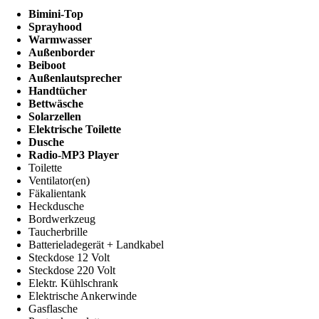
Bimini-Top
Sprayhood
Warmwasser
Außenborder
Beiboot
Außenlautsprecher
Handtücher
Bettwäsche
Solarzellen
Elektrische Toilette
Dusche
Radio-MP3 Player
Toilette
Ventilator(en)
Fäkalientank
Heckdusche
Bordwerkzeug
Taucherbrille
Batterieladegerät + Landkabel
Steckdose 12 Volt
Steckdose 220 Volt
Elektr. Kühlschrank
Elektrische Ankerwinde
Gasflasche