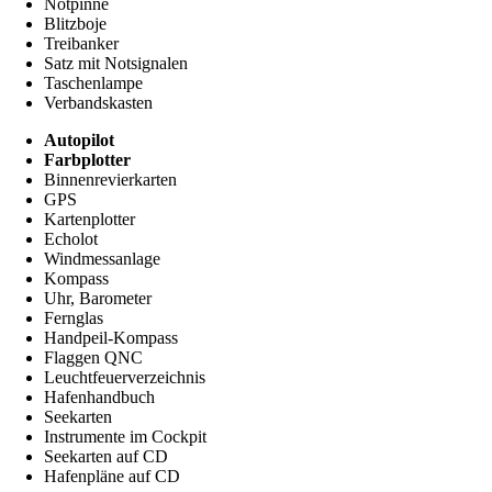
Notpinne
Blitzboje
Treibanker
Satz mit Notsignalen
Taschenlampe
Verbandskasten
Autopilot
Farbplotter
Binnenrevierkarten
GPS
Kartenplotter
Echolot
Windmessanlage
Kompass
Uhr, Barometer
Fernglas
Handpeil-Kompass
Flaggen QNC
Leuchtfeuerverzeichnis
Hafenhandbuch
Seekarten
Instrumente im Cockpit
Seekarten auf CD
Hafenpläne auf CD