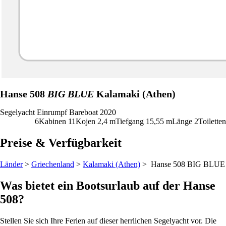
Hanse 508
BIG BLUE
Kalamaki (Athen)
Segelyacht
Einrumpf
Bareboat
2020
6
Kabinen
11
Kojen
2,4
m
Tiefgang
15,55 m
Länge
2
Toiletten
Preise & Verfügbarkeit
Länder
>
Griechenland
>
Kalamaki (Athen)
> Hanse 508
BIG BLUE
Was bietet ein Bootsurlaub auf der Hanse
508?
Stellen Sie sich Ihre Ferien auf dieser herrlichen Segelyacht vor. Die