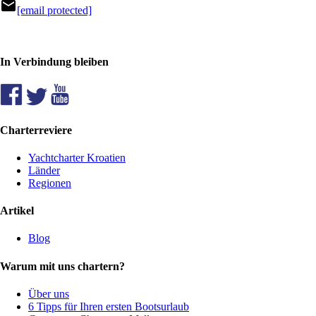
mail
[email protected]
In Verbindung bleiben
Charterreviere
Yachtcharter Kroatien
Länder
Regionen
Artikel
Blog
Warum mit uns chartern?
Über uns
6 Tipps für Ihren ersten Bootsurlaub