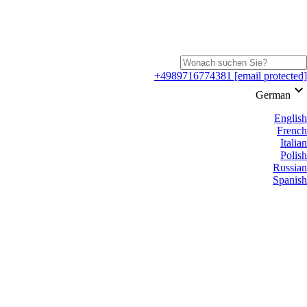
+4989716774381
[email protected]
keyboard_arrow_down
German
English
French
Italian
Polish
Russian
Spanish