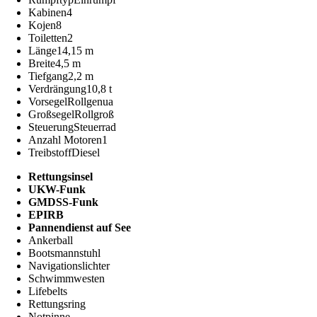
Kabinen
4
Kojen
8
Toiletten
2
Länge
14,15 m
Breite
4,5 m
Tiefgang
2,2 m
Verdrängung
10,8 t
Vorsegel
Rollgenua
Großsegel
Rollgroß
Steuerung
Steuerrad
Anzahl Motoren
1
Treibstoff
Diesel
Rettungsinsel
UKW-Funk
GMDSS-Funk
EPIRB
Pannendienst auf See
Ankerball
Bootsmannstuhl
Navigationslichter
Schwimmwesten
Lifebelts
Rettungsring
Notpinne