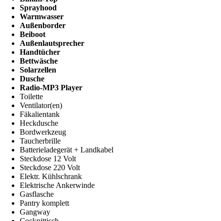
Sprayhood
Warmwasser
Außenborder
Beiboot
Außenlautsprecher
Handtücher
Bettwäsche
Solarzellen
Dusche
Radio-MP3 Player
Toilette
Ventilator(en)
Fäkalientank
Heckdusche
Bordwerkzeug
Taucherbrille
Batterieladegerät + Landkabel
Steckdose 12 Volt
Steckdose 220 Volt
Elektr. Kühlschrank
Elektrische Ankerwinde
Gasflasche
Pantry komplett
Gangway
Cockpittisch