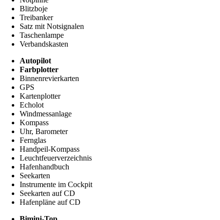
Blitzboje
Treibanker
Satz mit Notsignalen
Taschenlampe
Verbandskasten
Autopilot
Farbplotter
Binnenrevierkarten
GPS
Kartenplotter
Echolot
Windmessanlage
Kompass
Uhr, Barometer
Fernglas
Handpeil-Kompass
Leuchtfeuerverzeichnis
Hafenhandbuch
Seekarten
Instrumente im Cockpit
Seekarten auf CD
Hafenpläne auf CD
Bimini-Top