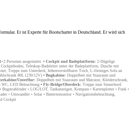
mular. Er ist Experte für Bootscharter in Deutschland. Er wird sich
4+2 Personen ausgestattet.
• Cockpit und Badeplattform:
2-flügelige
 Cockpitboden, Teleskop-Badeleiter unter der Badeplattform, Dusche mit
ter, Treppe zum Unterdeck, höhenverstellbarer Tisch, L-förmiges Sofa an
Kühlschrank 80L (230/12V)
• Bugkabine:
Doppelbett mit Stauraum und
terkabine/Unterflur:
Doppelbett mit Stauraum und Matratze, Kleiderschrank,
hes WC, LED Beleuchtung
• Fly-Bridge/Oberdeck:
Treppe zum Steuerbord
• Bugstrahlruder • LOG/LOT, Tankanzeigen, Kompass • Kartenplotter • Funk •
lader • Umwandler • Solar • Batteriemonitor
• Navigationsbeleuchtung,
nd Cockpit