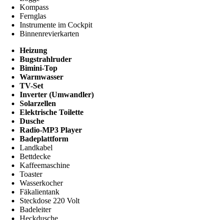
Kompass
Fernglas
Instrumente im Cockpit
Binnenrevierkarten
Heizung
Bugstrahlruder
Bimini-Top
Warmwasser
TV-Set
Inverter (Umwandler)
Solarzellen
Elektrische Toilette
Dusche
Radio-MP3 Player
Badeplattform
Landkabel
Bettdecke
Kaffeemaschine
Toaster
Wasserkocher
Fäkalientank
Steckdose 220 Volt
Badeleiter
Heckdusche