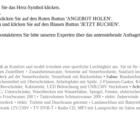
 Sie das Herz-Symbol klicken.
.
d klicken Sie auf den Roten Button 'ANGEBOT HOLEN'.
in und klicken Sie auf den Blauen Button 'JETZT BUCHEN'.
aktieren Sie bitte unseren Experten über das untenstehende Anfragefor
n Komfort und strahlt trotzdem eine sportliche Leichtigkeit aus. Sie ist für 
Zustellbett + Zusatzbettmatratze, Seitentür auf Steuerbordseite, Staufach im
eck auf der Steuerbordseite, Steuerbank mit Rückenlehne
• Salon:
Rundumfens
chenmöbel mit Oberschränken, Arbeitsplatte mit Spüle, 2-Flammen-Gasker, 
e, Oberschränke, Kabinentür, LED Beleuchtung und USB/230V Steckdosen
• Ach
C:
Unterschränke, Waschbecken mit Wasserhähne, Spiegel, Fenster, elektrisc
 Frischwasser 200 l • Tankvolumen Schmutzwasser 200l • elektr. Ankerwinde 
rdeck • elektr. Toilette und Duschraum getrennt • Landanschluss mit Batterie
chrank 12V/230V
• TV DVB-T
• Radio CD, MP3 mit Lautsprecher im Salon u