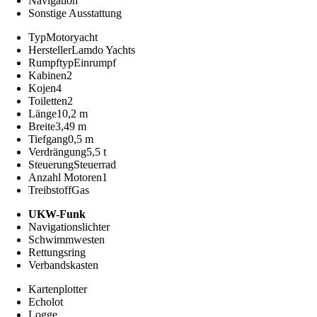
Navigation
Sonstige Ausstattung
Typ
Motoryacht
Hersteller
Lamdo Yachts
Rumpftyp
Einrumpf
Kabinen
2
Kojen
4
Toiletten
2
Länge
10,2 m
Breite
3,49 m
Tiefgang
0,5 m
Verdrängung
5,5 t
Steuerung
Steuerrad
Anzahl Motoren
1
Treibstoff
Gas
UKW-Funk
Navigationslichter
Schwimmwesten
Rettungsring
Verbandskasten
Kartenplotter
Echolot
Logge