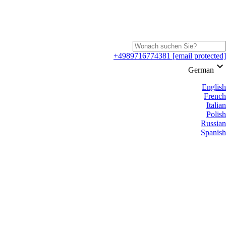
+4989716774381
[email protected]
keyboard_arrow_down
German
English
French
Italian
Polish
Russian
Spanish