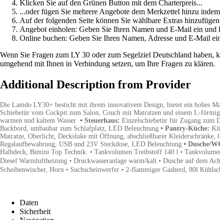
Klicken Sie auf den Grünen Button mit dem Charterpreis...
...oder fügen Sie mehrere Angebote dem Merkzettel hinzu indem
Auf der folgenden Seite können Sie wählbare Extras hinzufügen
Angebot einholen: Geben Sie Ihren Namen und E-Mail ein un
Online buchen: Geben Sie Ihren Namen, Adresse und E-Mail e
Wenn Sie Fragen zum LY 30 oder zum Segelziel Deutschland haben, kont
umgehend mit Ihnen in Verbindung setzen, um Ihre Fragen zu klären.
Additional Description from Provider
Die Lamdo LY30+ besticht mit ihrem innovativem Design, bietet ein hohes Maß a
Schiebetür vom Cockpit zum Salon, Couch mit Matratzen und einem L-förmigen 
warmen und kaltem Wasser
• Steuerhaus:
Einzelschiebetür für Zugang zum D
Backbord, umbaubar zum Schlafplatz, LED Beleuchtung
• Pantry-Küche:
Kü
Matratze, Oberlicht, Decksluke mit Öffnung, abschließbarer Kleiderschränk
Regalaufbewahrung, USB und 23V Steckdose, LED Beleuchtung
• Dusche/W
Halbdeck, Bimini Top Technik: • Tankvolumen Treibstoff 140 l • Tankvolumen
Diesel Warmluftheizung • Druckwasseranlage warm/kalt • Dusche auf dem Achte
Scheibenwischer, Horn
• Suchscheinwerfer
• 2-flammiger Gasherd, 80l Kühls
Daten
Sicherheit