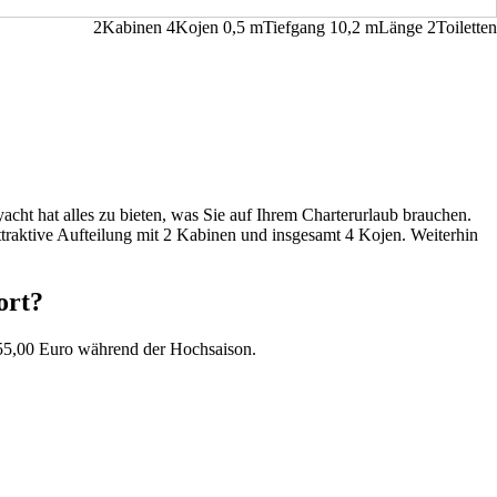
2
Kabinen
4
Kojen
0,5
m
Tiefgang
10,2 m
Länge
2
Toiletten
ht hat alles zu bieten, was Sie auf Ihrem Charterurlaub brauchen.
traktive Aufteilung mit 2 Kabinen und insgesamt 4 Kojen. Weiterhin
ort?
155,00 Euro während der Hochsaison.