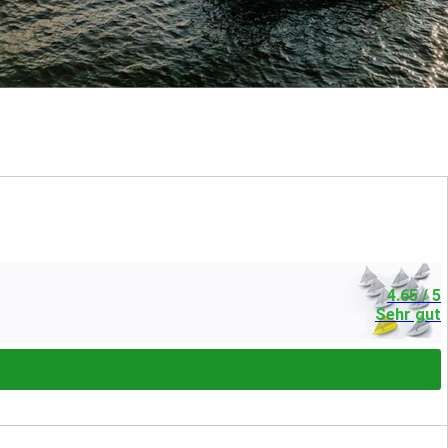
4.65
/ 5
Sehr gut