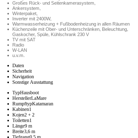
Großes Rück- und Seitenkamerasystem,
Ankersystem,
Winterpaket,
Inverter mit 2400W,
Warmwasserheizung + Fußbodenheizung in allen Räumen
Küchenzeile mit Ober- und Unterschränken, Beleuchtung,
Gaskocher, Spüle, Kühlschrank 230 V
TV mit SAT
Radio
W-LAN
u.v.m.
Daten
Sicherheit
Navigation
Sonstige Ausstattung
Typ
Hausboot
Hersteller
LaMare
Rumpftyp
Katamaran
Kabinen
1
Kojen
2 + 2
Toiletten
1
Länge
9 m
Breite
3,6 m
Tiefgang
0,5 m