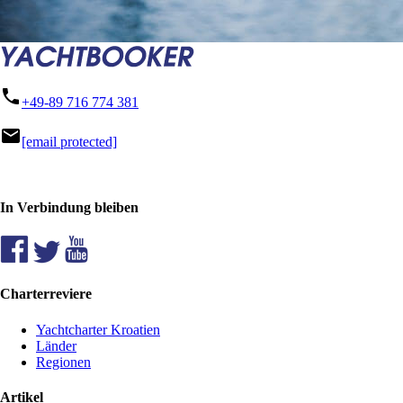
phone
+49-89 716 774 381
mail
[email protected]
In Verbindung bleiben
Charterreviere
Yachtcharter Kroatien
Länder
Regionen
Artikel