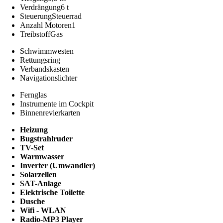
Verdrängung
6 t
Steuerung
Steuerrad
Anzahl Motoren
1
Treibstoff
Gas
Schwimmwesten
Rettungsring
Verbandskasten
Navigationslichter
Fernglas
Instrumente im Cockpit
Binnenrevierkarten
Heizung
Bugstrahlruder
TV-Set
Warmwasser
Inverter (Umwandler)
Solarzellen
SAT-Anlage
Elektrische Toilette
Dusche
Wifi - WLAN
Radio-MP3 Player