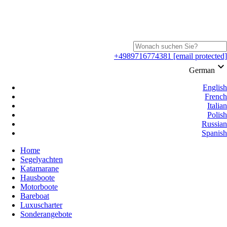
+4989716774381
[email protected]
keyboard_arrow_down
German
English
French
Italian
Polish
Russian
Spanish
Home
Segelyachten
Katamarane
Hausboote
Motorboote
Bareboat
Luxuscharter
Sonderangebote