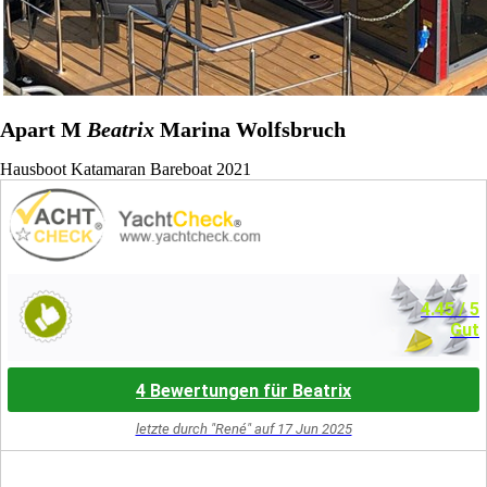
Apart M
Beatrix
Marina Wolfsbruch
Hausboot
Katamaran
Bareboat
2021
4.45
/ 5
Gut
4 Bewertungen für Beatrix
letzte durch "René" auf 17 Jun 2025