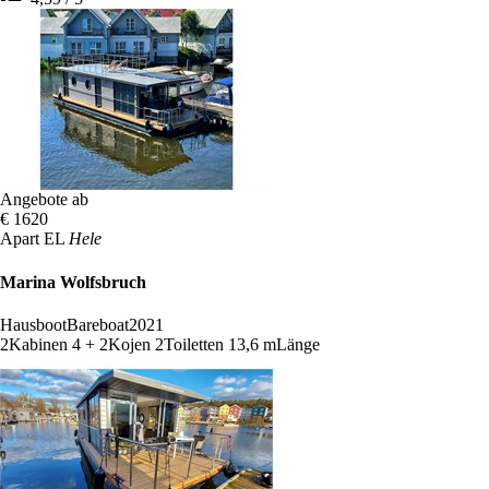
Angebote ab
€ 1620
Apart EL
Hele
Marina Wolfsbruch
Hausboot
Bareboat
2021
2
Kabinen
4 + 2
Kojen
2
Toiletten
13,6 m
Länge