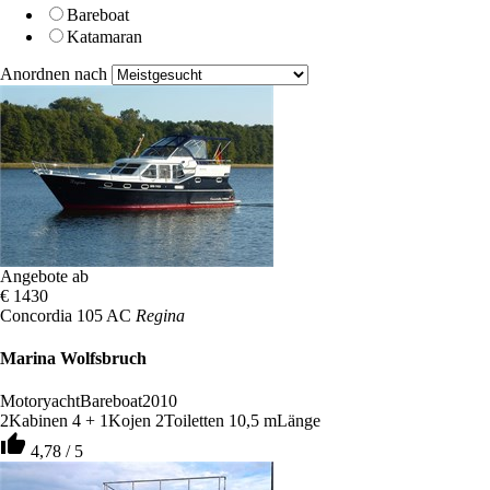
Bareboat
Katamaran
Anordnen nach
Angebote ab
€ 1430
Concordia 105 AC
Regina
Marina Wolfsbruch
Motoryacht
Bareboat
2010
2
Kabinen
4 + 1
Kojen
2
Toiletten
10,5 m
Länge
thumb_up
4,78 / 5