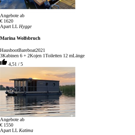
Angebote ab
€ 1620
Apart LL
Hygge
Marina Wolfsbruch
Hausboot
Bareboat
2021
3
Kabinen
6 + 2
Kojen
1
Toiletten
12 m
Länge
thumb_up
4,51 / 5
Angebote ab
€ 1550
Apart LL
Katima