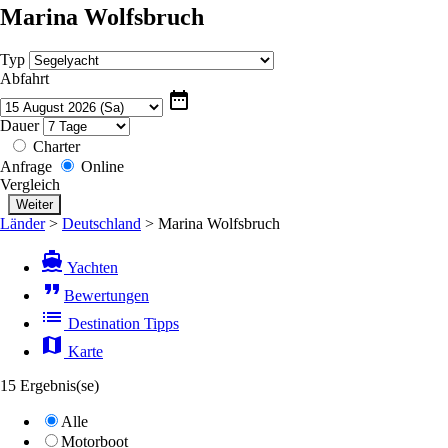
Marina Wolfsbruch
Typ
Abfahrt
date_range
Dauer
Charter
Anfrage
Online
Vergleich
Länder
>
Deutschland
>
Marina Wolfsbruch
directions_boat
Yachten
format_quote
Bewertungen
list
Destination Tipps
map
Karte
15 Ergebnis(se)
Alle
Motorboot