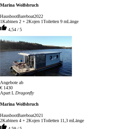
Marina Wolfsbruch
Hausboot
Bareboat
2022
1
Kabinen
2 + 2
Kojen
1
Toiletten
9 m
Länge
thumb_up
4,54 / 5
Angebote ab
€ 1430
Apart L
Dragonfly
Marina Wolfsbruch
Hausboot
Bareboat
2021
2
Kabinen
4 + 2
Kojen
1
Toiletten
11,3 m
Länge
thumb_up
4,59 / 5