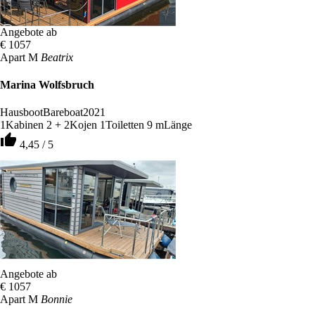
Angebote ab
€ 1057
Apart M
Beatrix
Marina Wolfsbruch
Hausboot
Bareboat
2021
1
Kabinen
2 + 2
Kojen
1
Toiletten
9 m
Länge
thumb_up
4,45 / 5
Angebote ab
€ 1057
Apart M
Bonnie