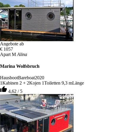
Angebote ab
€ 1057
Apart M
Alina
Marina Wolfsbruch
Hausboot
Bareboat
2020
1
Kabinen
2 + 2
Kojen
1
Toiletten
9,3 m
Länge
thumb_up
4,62 / 5