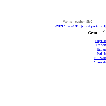
+4989716774381
[email protected]
keyboard_arrow_down
German
English
French
Italian
Polish
Russian
Spanish