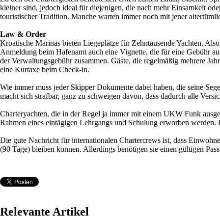
kleiner sind, jedoch ideal für diejenigen, die nach mehr Einsamkeit od
touristischer Tradition. Manche warten immer noch mit jener altertümlic
Law & Order
Kroatische Marinas bieten Liegeplätze für Zehntausende Yachten. Also s
Anmeldung beim Hafenamt auch eine Vignette, die für eine Gebühr ausge
der Verwaltungsgebühr zusammen. Gäste, die regelmäßig mehrere Jahre
eine Kurtaxe beim Check-in.
Wie immer muss jeder Skipper Dokumente dabei haben, die seine Segel
macht sich strafbar, ganz zu schweigen davon, dass dadurch alle Ver
Charteryachten, die in der Regel ja immer mit einem UKW Funk ausgerü
Rahmen eines eintägigen Lehrgangs und Schulung erworben werden. Fa
Die gute Nachricht für internationalen Chartercrews ist, dass Einwoh
(90 Tage) bleiben können. Allerdings benötigen sie einen gültigen Pass
Relevante Artikel