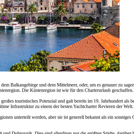
, dem Balkangebirge und dem Mittelmeer, oder, um es genauer zu sage
tenregion. Die Küstenregion ist wie für den Charterurlaub geschaffen.
großes touristisches Potenzial und galt bereits im 19. Jahrhundert als b
time Infrastruktur zu einem der besten Yachtcharter Revieren der Welt.
nen unterteilt werden, aber sie ist generell bekannt als ein sonniges 
it und Dubrovnik. Dies sind allerdings nur die größten Städte, darüber 