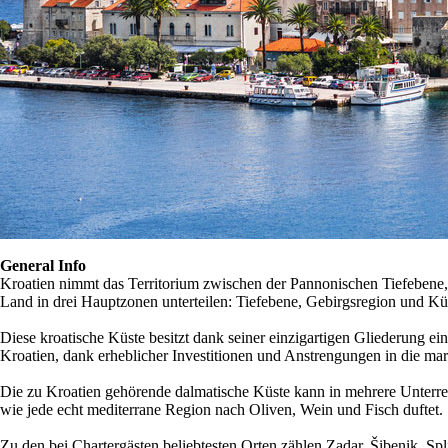
General Info
Kroatien nimmt das Territorium zwischen der Pannonischen Tiefebene
Land in drei Hauptzonen unterteilen: Tiefebene, Gebirgsregion und Küs
Diese kroatische Küste besitzt dank seiner einzigartigen Gliederung ein 
Kroatien, dank erheblicher Investitionen und Anstrengungen in die mari
Die zu Kroatien gehörende dalmatische Küste kann in mehrere Unterregio
wie jede echt mediterrane Region nach Oliven, Wein und Fisch duftet.
Zu den bei Chartergästen beliebtesten Orten zählen Zadar, Šibenik, Spl