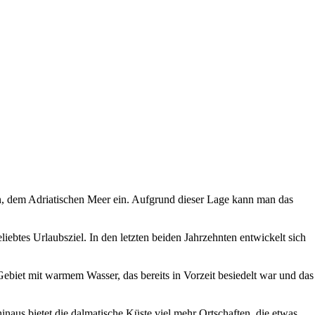
n, dem Adriatischen Meer ein. Aufgrund dieser Lage kann man das
eliebtes Urlaubsziel. In den letzten beiden Jahrzehnten entwickelt sich
Gebiet mit warmem Wasser, das bereits in Vorzeit besiedelt war und das
hinaus bietet die dalmatische Küste viel mehr Ortschaften, die etwas