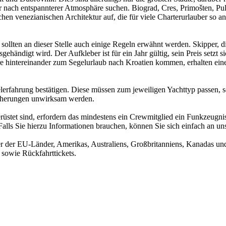
er nach entspannterer Atmosphäre suchen. Biograd, Cres, Primošten, Pul
hen venezianischen Architektur auf, die für viele Charterurlauber so an
ollten an dieser Stelle auch einige Regeln erwähnt werden. Skipper, di
händigt wird. Der Aufkleber ist für ein Jahr gültig, sein Preis setzt 
 hintereinander zum Segelurlaub nach Kroatien kommen, erhalten eine 
erfahrung bestätigen. Diese müssen zum jeweiligen Yachttyp passen, s
sicherungen unwirksam werden.
stet sind, erfordern das mindestens ein Crewmitglied ein Funkzeugnis
lls Sie hierzu Informationen brauchen, können Sie sich einfach an u
ner der EU-Länder, Amerikas, Australiens, Großbritanniens, Kanadas un
 sowie Rückfahrttickets.