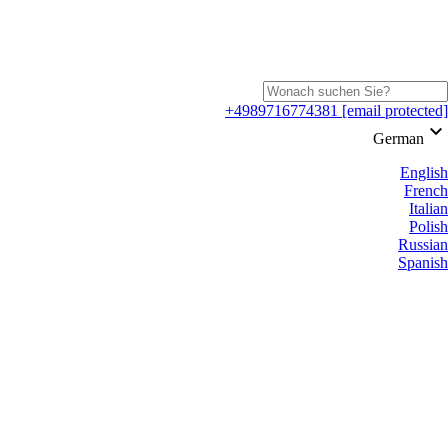
+4989716774381
[email protected]
keyboard_arrow_down
German
English
French
Italian
Polish
Russian
Spanish