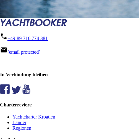
phone
+49-89 716 774 381
mail
[email protected]
In Verbindung bleiben
Charterreviere
Yachtcharter Kroatien
Länder
Regionen