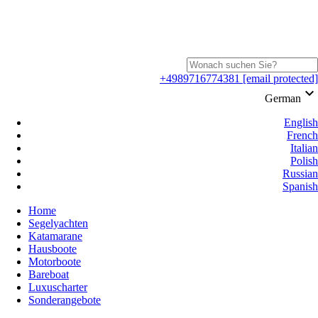
+4989716774381
[email protected]
keyboard_arrow_down
German
English
French
Italian
Polish
Russian
Spanish
Home
Segelyachten
Katamarane
Hausboote
Motorboote
Bareboat
Luxuscharter
Sonderangebote