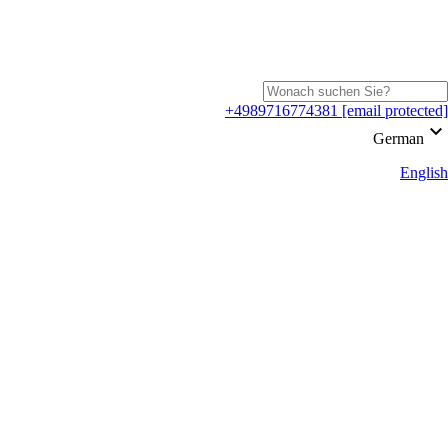
+4989716774381
[email protected]
keyboard_arrow_down
German
English