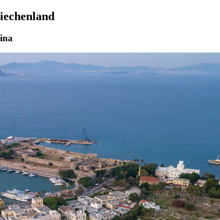
riechenland
rina