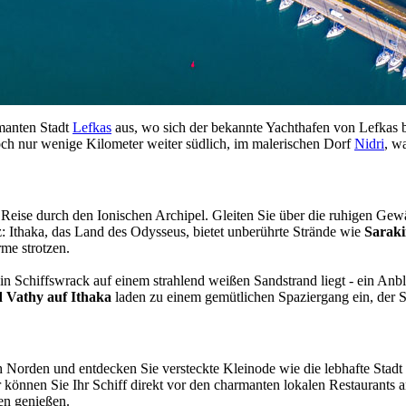
rmanten Stadt
Lefkas
aus, wo sich der bekannte Yachthafen von Lefkas b
ch nur wenige Kilometer weiter südlich, im malerischen Dorf
Nidri
, w
e Reise durch den Ionischen Archipel. Gleiten Sie über die ruhigen Ge
iz: Ithaka, das Land des Odysseus, bietet unberührte Strände wie
Saraki
rme strotzen.
in Schiffswrack auf einem strahlend weißen Sandstrand liegt - ein Anblic
d Vathy auf Ithaka
laden zu einem gemütlichen Spaziergang ein, der Sie
h Norden und entdecken Sie versteckte Kleinode wie die lebhafte Stadt
r können Sie Ihr Schiff direkt vor den charmanten lokalen Restaurants
fen genießen.