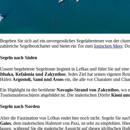
Begeben Sie sich auf ein unvergessliches Segelabenteuer von der cha
zahlreiche Segelbootcharter und bietet ein Tor zum
Ionischen Meer
. Do
Segeln nach Süden
Unsere begehrteste Segelroute beginnt in Lefkas und führt Sie auf ein
Ithaka, Kefalonia und Zakynthos
. Jedes Ziel hat seinen eigenen Re
Häfen
Argostoli, Sami und Assos
ein, die alle vor Charakter und Cha
Ein Highlight ist der berühmte
Navagio-Strand von Zakynthos
, wo e
Tourismusbroschüren abgebildet ist. Die malerischen Dörfer
Kioni un
Segeln nach Norden
Aber die Faszination von Lefkas endet hier noch nicht. Segeln Sie nac
Gaios
, dem malerischen Hafenort von Paxi, ist sehr zu empfehlen. Hie
lassen, während Sie die malerische Aussicht auf diesen idyllischen Ha