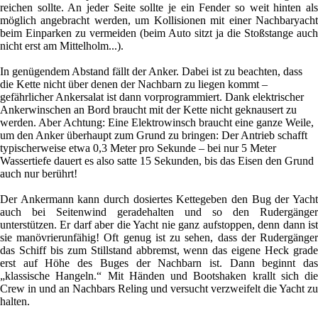
reichen sollte. An jeder Seite sollte je ein Fender so weit hinten als
möglich angebracht werden, um Kollisionen mit einer Nachbaryacht
beim Einparken zu vermeiden (beim Auto sitzt ja die Stoßstange auch
nicht erst am Mittelholm...).
In genügendem Abstand fällt der Anker. Dabei ist zu beachten, dass
die Kette nicht über denen der Nachbarn zu liegen kommt –
gefährlicher Ankersalat ist dann vorprogrammiert. Dank elektrischer
Ankerwinschen an Bord braucht mit der Kette nicht geknausert zu
werden. Aber Achtung: Eine Elektrowinsch braucht eine ganze Weile,
um den Anker überhaupt zum Grund zu bringen: Der Antrieb schafft
typischerweise etwa 0,3 Meter pro Sekunde – bei nur 5 Meter
Wassertiefe dauert es also satte 15 Sekunden, bis das Eisen den Grund
auch nur berührt!
Der Ankermann kann durch dosiertes Kettegeben den Bug der Yacht
auch bei Seitenwind geradehalten und so den Rudergänger
unterstützen. Er darf aber die Yacht nie ganz aufstoppen, denn dann ist
sie manövrierunfähig! Oft genug ist zu sehen, dass der Rudergänger
das Schiff bis zum Stillstand abbremst, wenn das eigene Heck grade
erst auf Höhe des Buges der Nachbarn ist. Dann beginnt das
„klassische Hangeln.“ Mit Händen und Bootshaken krallt sich die
Crew in und an Nachbars Reling und versucht verzweifelt die Yacht zu
halten.