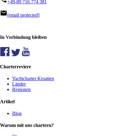
+49-89 716 774 381
mail
[email protected]
In Verbindung bleiben
Charterreviere
Yachtcharter Kroatien
Länder
Regionen
Artikel
Blog
Warum mit uns chartern?