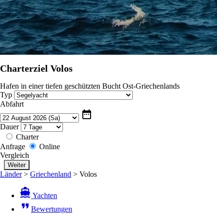
Charterziel Volos
Hafen in einer tiefen geschützten Bucht Ost-Griechenlands
Typ
Abfahrt
date_range
Dauer
Charter
Anfrage
Online
Vergleich
Länder
>
Griechenland
>
Volos
directions_boat
Yachten
format_quote
Bewertungen