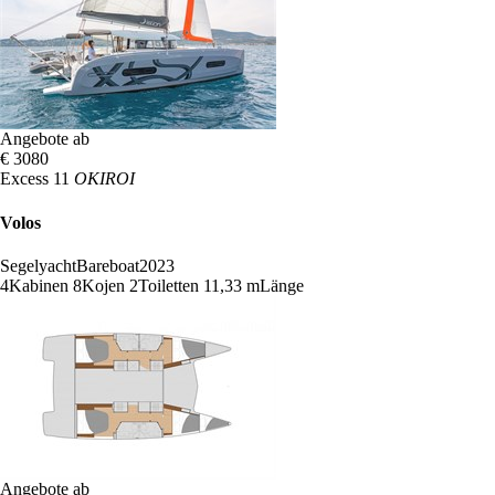
Angebote ab
€ 3080
Excess 11
OKIROI
Volos
Segelyacht
Bareboat
2023
4
Kabinen
8
Kojen
2
Toiletten
11,33 m
Länge
Angebote ab