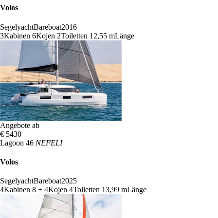
Volos
Segelyacht
Bareboat
2016
3
Kabinen
6
Kojen
2
Toiletten
12,55 m
Länge
Angebote ab
€ 5430
Lagoon 46
NEFELI
Volos
Segelyacht
Bareboat
2025
4
Kabinen
8 + 4
Kojen
4
Toiletten
13,99 m
Länge