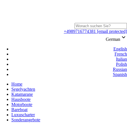
+4989716774381
[email protected]
keyboard_arrow_down
German
English
French
Italian
Polish
Russian
Spanish
Home
Segelyachten
Katamarane
Hausboote
Motorboote
Bareboat
Luxuscharter
Sonderangebote