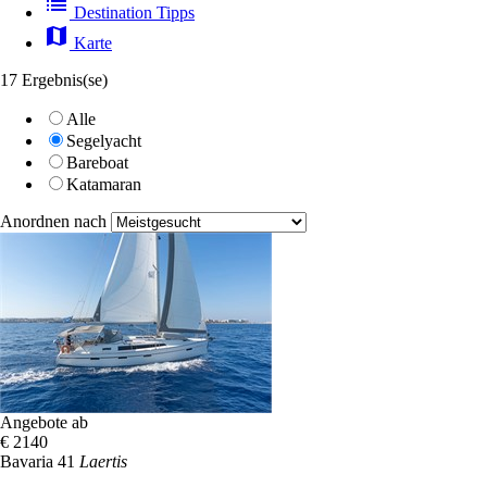
list
Destination Tipps
map
Karte
17 Ergebnis(se)
Alle
Segelyacht
Bareboat
Katamaran
Anordnen nach
Angebote ab
€ 2140
Bavaria 41
Laertis