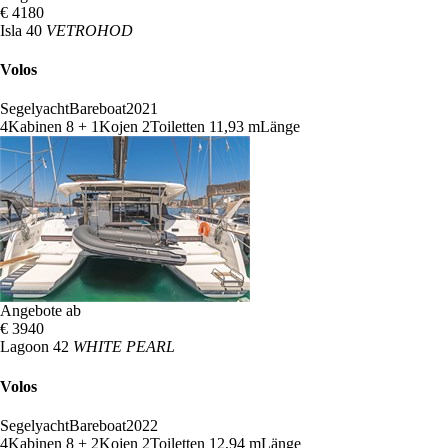
€ 4180
Isla 40
VETROHOD
Volos
Segelyacht
Bareboat
2021
4
Kabinen
8 + 1
Kojen
2
Toiletten
11,93 m
Länge
Angebote ab
€ 3940
Lagoon 42
WHITE PEARL
Volos
Segelyacht
Bareboat
2022
4
Kabinen
8 + 2
Kojen
2
Toiletten
12,94 m
Länge